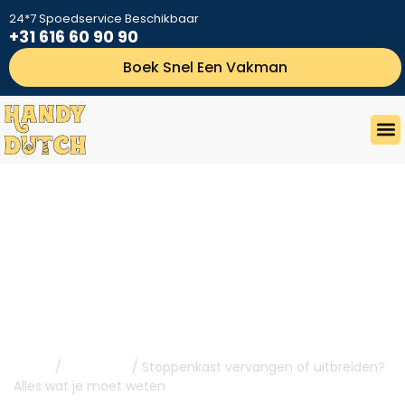
24*7 Spoedservice Beschikbaar
+31 616 60 90 90
Boek Snel Een Vakman
Stoppenkast Vervangen Of
Uitbreiden? Alles Wat Je Moet
Weten
Home
/
Elektricien
/ Stoppenkast vervangen of uitbreiden?
Alles wat je moet weten