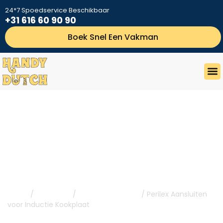
24*7 Spoedservice Beschikbaar
+31 616 60 90 90
Boek Snel Een Vakman
Perilex Aansluiten Voor Inductie
Kookplaat
Home
/
Elektricien
/
Perilex aanleggen
/ Perilex Aansluiten
voor Inductie Kookplaat