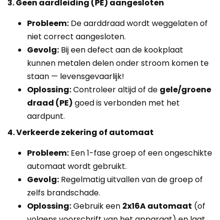
3. Geen aardleiding (PE) aangesloten
Probleem:
De aarddraad wordt weggelaten of
niet correct aangesloten.
Gevolg:
Bij een defect aan de kookplaat
kunnen metalen delen onder stroom komen te
staan — levensgevaarlijk!
Oplossing:
Controleer altijd of de
gele/groene
draad (PE)
goed is verbonden met het
aardpunt.
4. Verkeerde zekering of automaat
Probleem:
Een 1-fase groep of een ongeschikte
automaat wordt gebruikt.
Gevolg:
Regelmatig uitvallen van de groep of
zelfs brandschade.
Oplossing:
Gebruik een
2x16A automaat
(of
volgens voorschrift van het apparaat) en laat