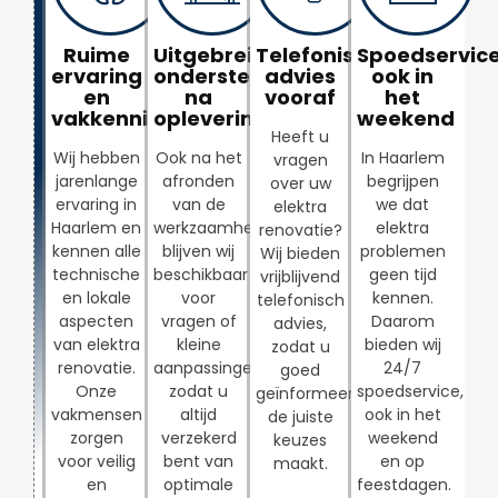
Ruime
Uitgebreide
Telefonisch
Spoedservice
ervaring
ondersteuning
advies
ook in
en
na
vooraf
het
vakkennis
oplevering
weekend
Heeft u
Wij hebben
Ook na het
In Haarlem
vragen
jarenlange
afronden
begrijpen
over uw
ervaring in
van de
we dat
elektra
Haarlem en
werkzaamheden
elektra
renovatie?
kennen alle
blijven wij
problemen
Wij bieden
technische
beschikbaar
geen tijd
vrijblijvend
en lokale
voor
kennen.
telefonisch
aspecten
vragen of
Daarom
advies,
van elektra
kleine
bieden wij
zodat u
renovatie.
aanpassingen,
24/7
goed
Onze
zodat u
spoedservice,
geïnformeerd
vakmensen
altijd
ook in het
de juiste
zorgen
verzekerd
weekend
keuzes
voor veilig
bent van
en op
maakt.
en
optimale
feestdagen.