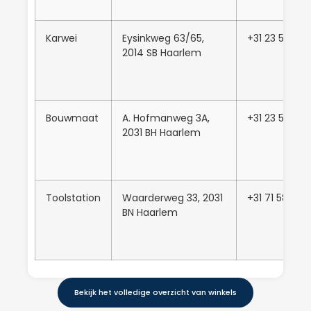
Karwei
Eysinkweg 63/65,
+31 23 53446
2014 SB Haarlem
Bouwmaat
A. Hofmanweg 3A,
+31 23 55303
2031 BH Haarlem
Toolstation
Waarderweg 33, 2031
+31 71 581 50
BN Haarlem
Bekijk het volledige overzicht van winkels