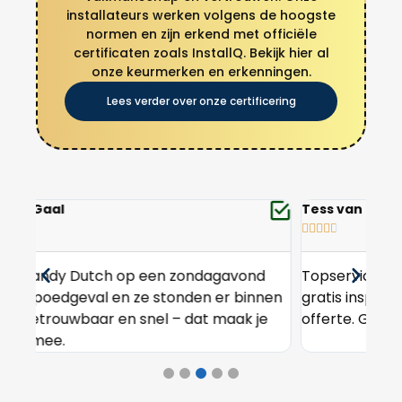
installateurs werken volgens de hoogste
normen en zijn erkend met officiële
certificaten zoals InstallQ. Bekijk hier al
onze keurmerken en erkenningen.
Lees verder over onze certificering
Tess van Es
Bri








d
Topservice! Ze kwamen eerst langs voor een
We 
nen
gratis inspectie en gaven duidelijke uitleg en
ver
e
offerte. Geen verrassingen achteraf.
aan
wer