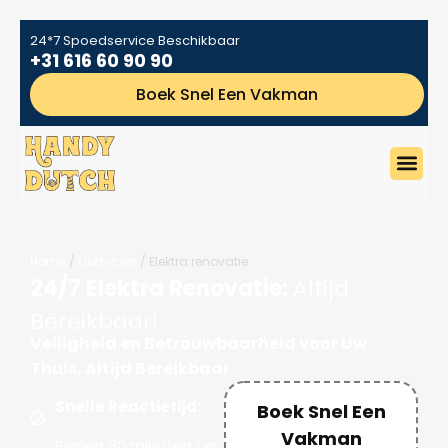
24*7 Spoedservice Beschikbaar
+31 616 60 90 90
Boek Snel Een Vakman
Home
/
Elektricien
/ Elektra renovatie
24/7 Elektra Renovatie:
Altijd
Bereikbaar!
Veiligheid en Betrouwbaarheid voor Uw
Thuis, Altijd Bereikbaar
Snelle Reactietijd:
Boek Snel Een
Vakman
Binnen 30 minuten ter