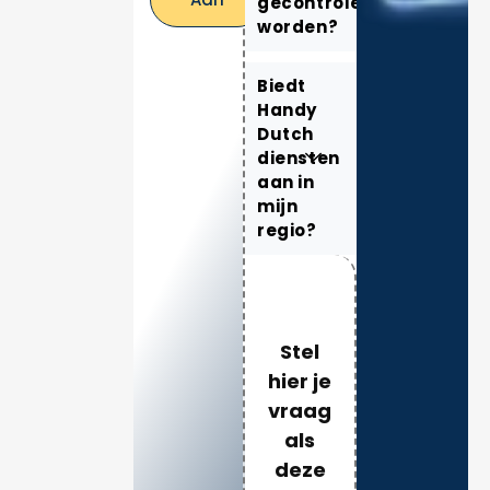
gecontroleerd
worden?
Biedt
Handy
Dutch
diensten
aan in
mijn
regio?
Stel
hier je
vraag
als
deze