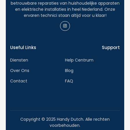
betrouwbare reparaties van huishoudelijke apparaten
uitgevoerd. Tijdens de uitvoering houden we
en elektrische installaties in heel Nederland. Onze
ervaren technici staan altijd voor u klaar!
u continu op de hoogte van de voortgang.
Kwaliteitscontrole en Oplevering
Na voltooiing van de werkzaamheden vindt
Useful Links
Support
een uitgebreide kwaliteitscontrole plaats.
Wij zorgen ervoor dat alle installaties
Diensten
Help Centrum
voldoen aan de geldende wettelijke regels
Over Ons
Blog
en veiligheidsnormen. Pas na deze controle
vindt de definitieve oplevering plaats,
Contact
FAQ
zodat u verzekerd bent van een perfect
afgewerkt project.
Nazorg en Onderhoud
Copyright © 2025 Handy Dutch. Alle rechten
Ook na de oplevering blijft onze service voor
voorbehouden.
u beschikbaar. Wij bieden periodieke