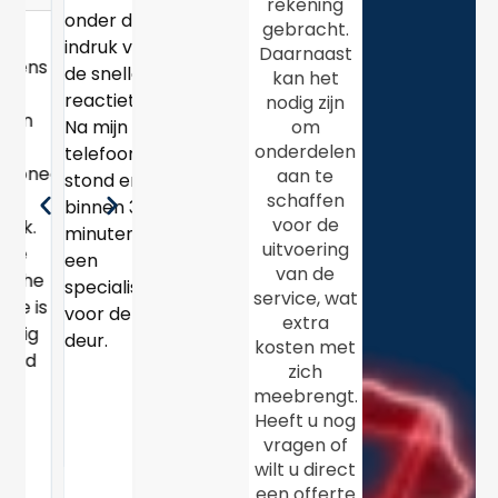
rekening
Dankzij de
Na een
onder de
gebracht.
De gratis
transparante
stroomstorin
indruk van
Daarnaast
ns
veiligheidsinspectie
tarieven
midden in
de snelle
kan het
gaf me
wist ik
de nacht
reactietijd.
nodig zijn
gemoedsrust.
precies
belde ik
om
Na mijn
Nu weet ik
waar ik aan
Handy
onderdelen
telefoontje
eel
dat mijn
aan te
toe was.
Dutch.
stond er
schaffen
huis
Geen
Binnen een
binnen 30
voor de
elektrisch
verrassingen
uur was er
minuten
uitvoering
helemaal in
achteraf,
een
een
van de
e
orde is.
zeer
monteur
specialist
service, wat
is
tevreden!
ter plaatse
voor de
extra
g
die het
deur.
kosten met
probleem
zich
snel
meebrengt.
oploste.
Heeft u nog
Uitstekende
vragen of
wilt u direct
24/7
een offerte
service!