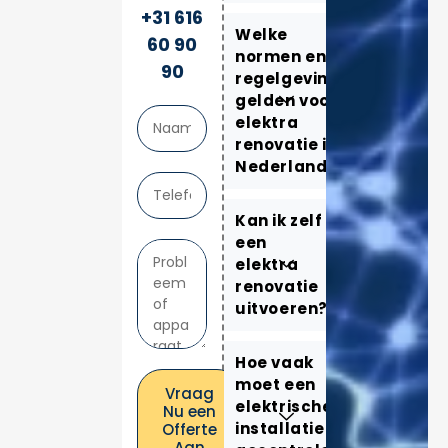
+31 616
Welke
60 90
normen en
90
regelgeving
gelden voor
elektra
renovatie in
Nederland?
Kan ik zelf
een
elektra
renovatie
uitvoeren?
Hoe vaak
moet een
Vraag
elektrische
Nu een
installatie
Offerte
Aan