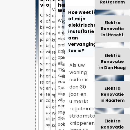
Rotterdam
vakkennis
oplevering
het
Voor
weekend
Hoe weet ik
Onze
Na
aanvang
of mijn
Wij
elektriciens
afronding
van
Elektra
elektrische
begrijpen
beschikken
van
de
Renovatie
installatie
dat
over
het
werkzaamheden
in Utrecht
aan
elektrische
jarenlange
project
kunt
vervanging
problemen
ervaring
bieden
u
toe is?
zich
en
wij
rekenen
Elektra
op
diepgaande
uitgebreide
op
Renovatie
elk
vakkennis
nazorg
deskundig
Als uw
in Den Haag
moment
in
en
telefonisch
woning
kunnen
het
ondersteuning
advies
ouder is
voordoen.
renoveren
om
om
dan 30
Daarom
van
ervoor
Elektra
uw
jaar en
bieden
elektrische
te
Renovatie
specifieke
wij
installaties.
zorgen
in Haarlem
u merkt
behoeften
een
dat
en
regelmatig
spoedservice
uw
wensen
stroomstoringen,
die
elektrische
in
Elektra
knipperende
ook
systemen
kaart
Renovatie