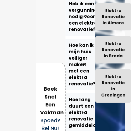
Heb ik een
vergunning
Elektra
nodig voor
Renovatie
een elektra
in Almere
renovatie?
Elektra
Hoe kan ik
Renovatie
mijn huis
in Breda
veiliger
maken
met een
Elektra
elektra
Renovatie
renovatie?
Boek
in
Groningen
Snel
Hoe lang
Een
duurt een
Vakman
elektra
renovatie
Spoed?
gemiddeld?
Bel Nu!