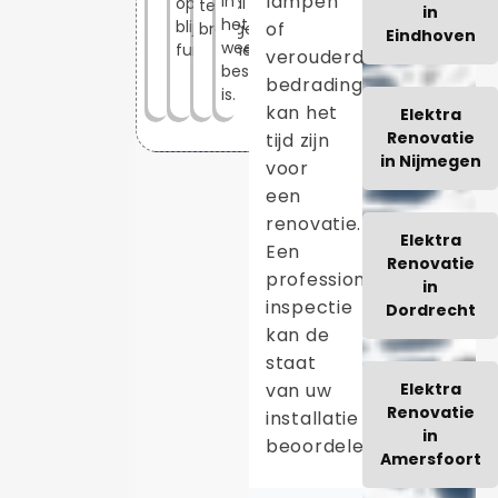
lampen
in
optimaal
te
in
het
blijven
of
brengen.
Eindhoven
weekend
functioneren.
verouderde
beschikbaar
bedrading,
is.
kan het
Elektra
Renovatie
tijd zijn
in Nijmegen
voor
een
renovatie.
Elektra
Een
Renovatie
professionele
in
inspectie
Dordrecht
kan de
staat
van uw
Elektra
Renovatie
installatie
in
beoordelen.
Amersfoort