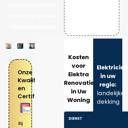
Neem Vandaag Nog
Contact Op voor een
Vrijblijvende Offerte
Kosten
voor
Elektricie
Onze
Elektra
in uw
Kwalificaties
Renovatie
regio:
en
in Uw
landelijke
Certificaten
Woning
dekking
DIENST
Bij