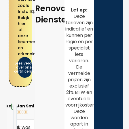
zoals
Renovatie
Let op:
InstallQ.
Deze
Diensten?
Bekijk
tarieven zijn
hier
indicatief en
al
kunnen per
onze
regio en per
keurmerken
specialist
en
iets
erkenningen.
variëren.
Lees verder
De
over onze
certificering
vermelde
prijzen zijn
exclusief
21% BTW en
eventuele
voorrijkosten.
e
Jan Smit
Suzanne
Peter
Mark de
Deze
de Beer
van den
Jong





worden
Broek










apart in





Ik was