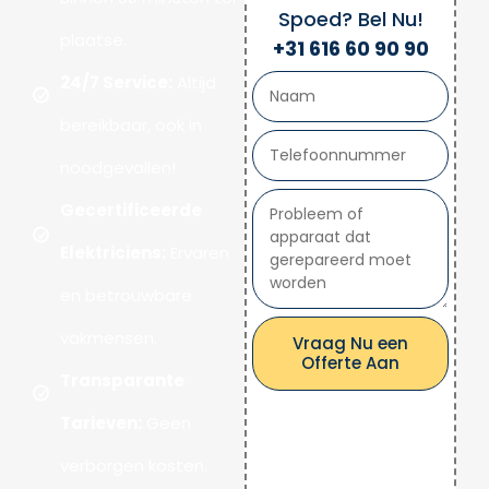
Spoed? Bel Nu!
plaatse.
+31 616 60 90 90
24/7 Service:
Altijd
bereikbaar, ook in
noodgevallen!
Gecertificeerde
Elektriciens:
Ervaren
en betrouwbare
vakmensen.
Vraag Nu een
Offerte Aan
Transparante
Tarieven:
Geen
verborgen kosten.