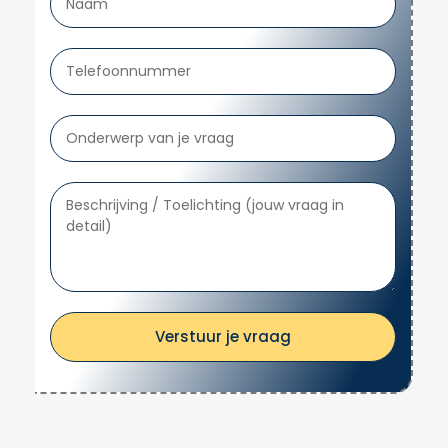
Bij Handy Dutch staat een gestructureerd
en klantgericht werkproces centraal. Ons
werkproces voor
Elektra renoveren
is erop
gericht om elke stap van het project helder
en transparant te communiceren, zodat u
altijd weet waar u aan toe bent.
Intake en Analyse
Wij starten met een uitgebreide intake
waarin we uw wensen en de specifieke
eisen van het project bespreken. Onze
Verstuur je vraag
specialist bezoekt de locatie en voert een
grondige analyse uit van de huidige situatie.
Hierdoor kunnen we de uitdagingen en
mogelijkheden direct in kaart brengen.