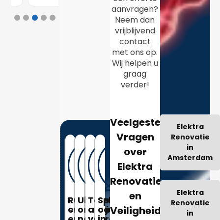
aanvragen?
Neem dan
vrijblijvend
contact
met ons op.
Wij helpen u
graag
verder!
Veelgestelde
Elektra
Vragen
Renovatie
in
over
Amsterdam
Elektra
Renovatie
Elektra
en
Ruime
Uitgebreide
Telefonisch
Spoedservice,
Renovatie
ervaring
ondersteuning
advies
ook
Veiligheid
in
en
na
vooraf
in