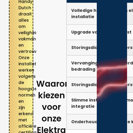
Handy
Dutch
Volledige herziening van e
draait
installatie
alles
om
Upgrade van groepenkast
veiligheid,
vakmanschap
en
Storingsdiagnose en -hers
vertrouwen.
Onze
Vervanging van verouder
installateurs
bedrading
werken
volgens
Waarom
de
Storingsdiagnose en -hers
hoogste
kiezen
normen
Slimme installatie en domo
en
voor
integratie
zijn
erkend
onze
met
Onderhoud en periodieke 
officiële
Elektra
certificaten