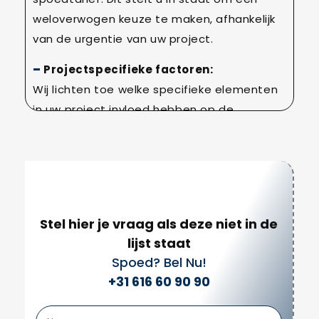
weloverwogen keuze te maken, afhankelijk
van de urgentie van uw project.
Projectspecifieke factoren:
Wij lichten toe welke specifieke elementen
in uw project invloed hebben op de
uiteindelijke prijs. Zo weet u altijd waarom
bepaalde kosten worden gerekend.
Met deze aanpak garanderen wij dat u
geen verrassingen tegenkomt en dat alle
kosten volledig transparant zijn. Dit vormt
Stel hier je vraag als deze niet in de
de basis voor een betrouwbare
lijst staat
samenwerking en een zorgeloze Elektra
Spoed? Bel Nu!
renovatie.
+31 616 60 90 90
Werkproces