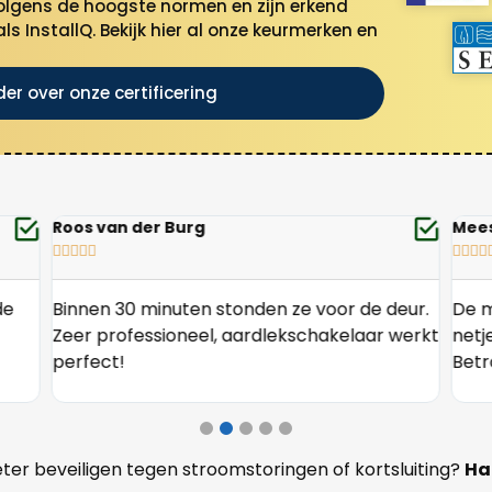
olgens de hoogste normen en zijn erkend
als InstallQ. Bekijk hier al onze keurmerken en
der over onze certificering
Roos van der Burg
Mee









de
Binnen 30 minuten stonden ze voor de deur.
De m
Zeer professioneel, aardlekschakelaar werkt
netj
perfect!
Betr
eter beveiligen tegen stroomstoringen of kortsluiting?
Ha