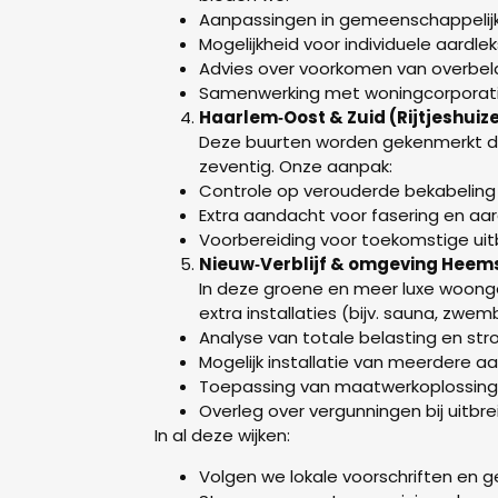
Aanpassingen in gemeenschappelij
Mogelijkheid voor individuele aardle
Advies over voorkomen van overbela
Samenwerking met woningcorporati
Haarlem‑Oost & Zuid (Rijtjeshuize
Deze buurten worden gekenmerkt door
zeventig. Onze aanpak:
Controle op verouderde bekabeling 
Extra aandacht voor fasering en aard
Voorbereiding voor toekomstige uit
Nieuw‑Verblijf & omgeving Heems
In deze groene en meer luxe woong
extra installaties (bijv. sauna, zwem
Analyse van totale belasting en str
Mogelijk installatie van meerdere aa
Toepassing van maatwerkoplossinge
Overleg over vergunningen bij uitbrei
In al deze wijken:
Volgen we lokale voorschriften en g