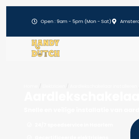
Open : 9am - 5pm (Mon - Sat)
Amster
Home
/
Elektricien
/
Aardlekschakelaar installeren
Aardlekschakelaa
Snelle en veilige installatie van a
24/7 spoedservice in Haarlem
Gecertificeerde elektriciens