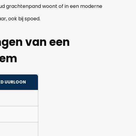
n oud grachtenpand woont of in een moderne
ar, ook bij spoed.
angen van een
lem
ED UURLOON