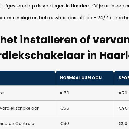
aal afgestemd op de woningen in Haarlem. Of je nu in ee
voor een veilige en betrouwbare installatie – 24/7 bereikba
het installeren of verv
rdlekschakelaar in Haar
NORMAAL UURLOON
SPO
te
€50
€70
n Aardlekschakelaar
€65
€95
ring en Controle
€60
€90