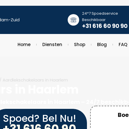
24*7 Spoedservice
dam-Zuid
Beschikbaar
+31 616 60 90 90
Home
Diensten
Shop
Blog
FAQ
/ Aardlekschakelaars in Haarlem
rs in Haarlem
ardlekschakelaars in Haarlem – 24/7 beschi
Boe
Spoed? Bel Nu!
+31 616 60 90