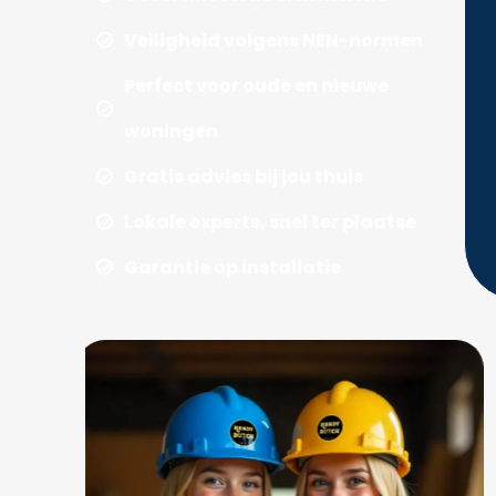
Veiligheid volgens NEN-normen
Perfect voor oude en nieuwe
woningen
Gratis advies bij jou thuis
Lokale experts, snel ter plaatse
Garantie op installatie