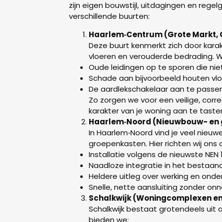
zijn eigen bouwstijl, uitdagingen en regel
verschillende buurten:
Haarlem‑Centrum (Grote Markt,
Deze buurt kenmerkt zich door karak
vloeren en verouderde bedrading. Wij
Oude leidingen op te sporen die niet
Schade aan bijvoorbeeld houten vloe
De aardlekschakelaar aan te passen
Zo zorgen we voor een veilige, corr
karakter van je woning aan te taste
Haarlem‑Noord (Nieuwbouw- en g
In Haarlem‑Noord vind je veel nie
groepenkasten. Hier richten wij ons 
Installatie volgens de nieuwste NEN
Naadloze integratie in het bestaand
Heldere uitleg over werking en onde
Snelle, nette aansluiting zonder on
Schalkwijk (Woningcomplexen en
Schalkwijk bestaat grotendeels uit
bieden we: