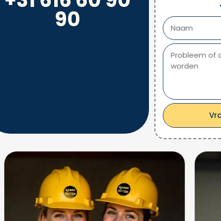
90
Vr