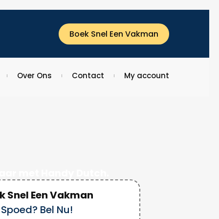
Boek Snel Een Vakman
Over Ons
Contact
My account
kbaar met Handy Dutch.
k Snel Een Vakman
Spoed? Bel Nu!