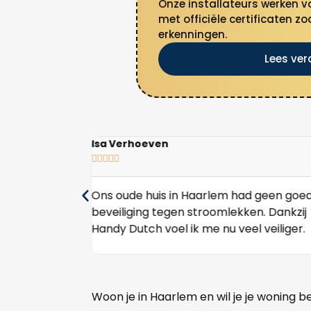
Onze installateurs werken v
met officiële certificaten zo
erkenningen.
Lees ver
Isa Verhoeven





ndy Dutch.
Ons oude huis in Haarlem had geen goe
beveiliging tegen stroomlekken. Dankzij
. Vakwerk en
Handy Dutch voel ik me nu veel veiliger.
Woon je in Haarlem en wil je je woning b