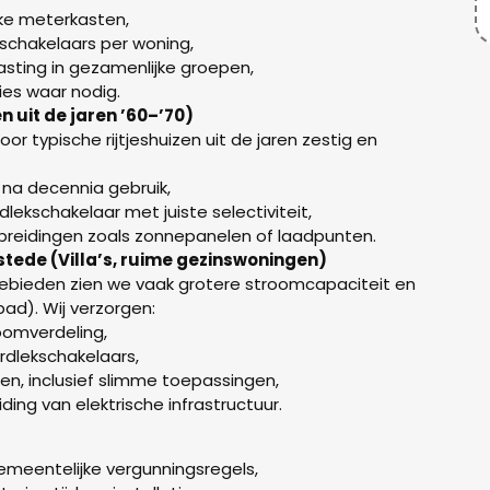
ke meterkasten,
kschakelaars per woning,
sting in gezamenlijke groepen,
es waar nodig.
n uit de jaren ’60–’70)
 typische rijtjeshuizen uit de jaren zestig en
na decennia gebruik,
lekschakelaar met juiste selectiviteit,
breidingen zoals zonnepanelen of laadpunten.
tede (Villa’s, ruime gezinswoningen)
ebieden zien we vaak grotere stroomcapaciteit en
bad). Wij verzorgen:
oomverdeling,
rdlekschakelaars,
n, inclusief slimme toepassingen,
ding van elektrische infrastructuur.
emeentelijke vergunningsregels,