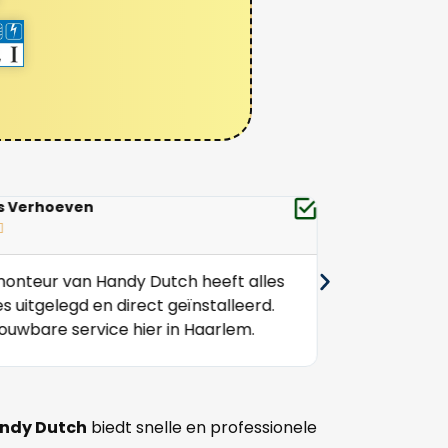
s Verhoeven
Bas van der Bu






onteur van Handy Dutch heeft alles
Topservice! Z
es uitgelegd en direct geïnstalleerd.
ze komen. Gee
ouwbare service hier in Haarlem.
geregeld.
ndy Dutch
biedt snelle en professionele