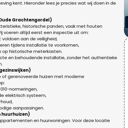
geving kent. Hieronder lees je precies wat wij doen in de
 Oude Grachtengordel)
teristieke, historische panden, vaak met houten
 voeren altijd eerst een inspectie uit om:
 voldoen aan de veiligheid,
ren tijdens installatie te voorkomen,
 op historische meterkasten.
ecte en behoudende installatie, zonder het authentieke
n.
ezinswijken)
uwe of gerenoveerde huizen met moderne
op:
 1010-normeringen,
e elektrisch systeem,
rhoud,
nodige aanpassingen.
 huurhuizen)
 appartementen en huurwoningen. Voor deze locatie