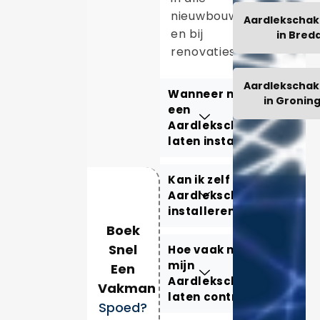
nieuwbouwwoningen
Aardlekschak
en bij
in Bred
renovaties.
Aardlekschak
Wanneer moet ik
in Gronin
een
Aardlekschakelaar
laten installeren?
Kan ik zelf een
Aardlekschakelaar
installeren?
Boek
Snel
Hoe vaak moet ik
mijn
Een
Aardlekschakelaar
Vakman
laten controleren?
Spoed?