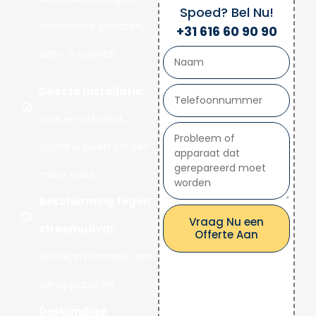
Spoed? Bel Nu!
elektrische gevaren,
+31 616 60 90 90
zelfs ‘s nachts!
Directe Installatie:
Snel en efficiënt,
zodat u geen zorgen
meer hebt.
Bescherming tegen
Vraag Nu een
stroomuitval:
Offerte Aan
Voorkom schade aan
uw apparaten.
Deskundige