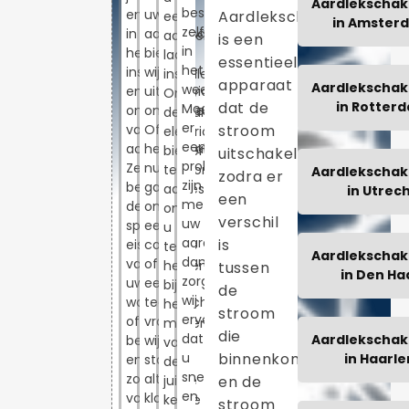
Aardlekschak
beschikbaar,
ervaring
uw
Aardlekschakelaar
een
in Amster
zelfs
in
aardlekschakelaar
aardlekschakelaar
is een
in
het
bieden
laat
essentieel
het
installeren
wij
installeren?
apparaat
Aardlekschak
weekend.
en
uitgebreide
Onze
dat de
in Rotter
Mocht
onderhouden
ondersteuning.
deskundige
er
stroom
van
Of
elektriciens
een
aardlekschakelaars.
het
bieden
uitschakelt
probleem
Ze
nu
telefonisch
Aardlekschak
zodra er
zijn
begrijpen
gaat
advies
in Utrec
een
met
de
om
om
verschil
uw
specifieke
een
u
aardlekschakelaar,
is
eisen
controle
te
Aardlekschak
dan
van
of
helpen
tussen
in Den Ha
zorgen
uw
een
bij
de
wij
woning
technische
het
stroom
ervoor
of
vraag,
maken
die
dat
Aardlekschak
bedrijf
wij
van
binnenkomt
u
in Haarl
en
staan
de
snel
zorgen
altijd
en de
juiste
en
voor
klaar
keuze
stroom