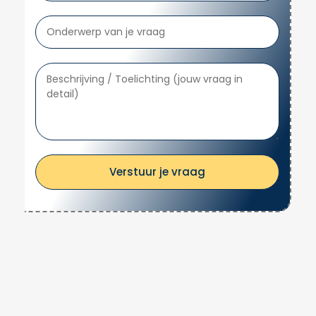
Handy Dutch is zorgvuldig gestructureerd
om veiligheid, kwaliteit en efficiëntie te
garanderen. Ons proces omvat de volgende
stappen:
Intake en Situatieanalyse
Onze service begint met een grondig
intakegesprek. We brengen de huidige
Verstuur je vraag
elektrische situatie in kaart en bepalen
samen met jou welke werkzaamheden
nodig zijn. Hierbij wordt onder meer gekeken
naar de bestaande installatie, de
benodigde capaciteit en de specifieke
eisen omtrent de aardlekschakelaar.
Advies en Offerte