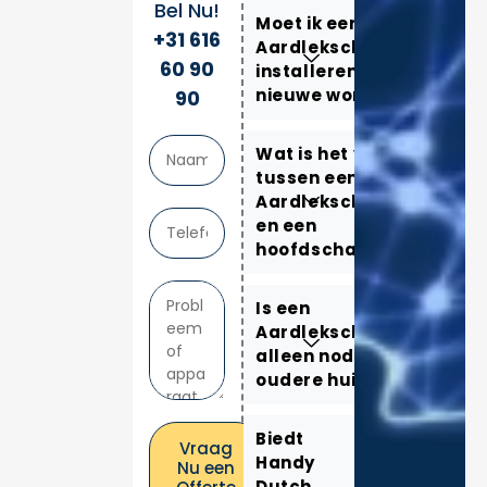
Bel Nu!
Moet ik een
+31 616
Aardlekschakelaar
60 90
installeren in mijn
nieuwe woning?
90
Wat is het verschil
tussen een
Aardlekschakelaar
en een
hoofdschakelaar?
Is een
Aardlekschakelaar
alleen nodig voor
oudere huizen?
Biedt
Vraag
Handy
Nu een
Dutch