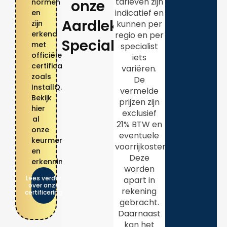
tarieven zijn
onze
normen
indicatief en
en
Aardlekschakelaar
kunnen per
zijn
erkend
regio en per
Specialisten?
met
specialist
officiële
iets
certificaten
variëren.
zoals
De
InstallQ.
vermelde
Bekijk
prijzen zijn
hier
exclusief
al
21% BTW en
onze
eventuele
keurmerken
voorrijkosten.
en
Deze
erkenningen.
worden
Lees verder
apart in
over onze
rekening
certificering
gebracht.
Daarnaast
kan het