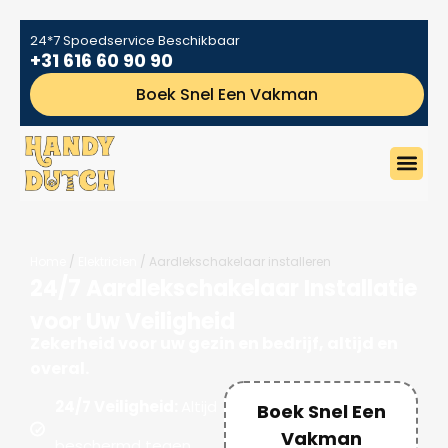
24*7 Spoedservice Beschikbaar
+31 616 60 90 90
Boek Snel Een Vakman
Home
/
Elektricien
/ Aardlekschakelaar installeren
24/7 Aardlekschakelaar Installatie
voor Uw Veiligheid
Zekerheid voor uw gezin en bedrijf, altijd en
overal.
24/7 Veiligheid:
Altijd
Boek Snel Een
Vakman
beschermd tegen