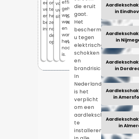
efficiënt
een
om
voor
Aardlekschak
die eruit
geholpen
veilige
te
uw
in Eindho
gaat.
wordt,
en
helpen,
situatie.
Het
waar
betrouwbare
zelfs
en
installatie.
na
beschermt
Aardlekschak
wanneer
de
u tegen
in Nijmeg
het
oplevering.
elektrische
nodig
schokken
is.
en
Aardlekschak
brandrisico’s.
in Dordre
In
Nederland
Aardlekschak
is het
in Amersfo
verplicht
om een
aardlekschakelaar
Aardlekschak
te
in Almer
installeren
in alle