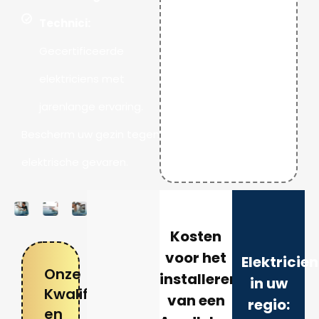
Technici:
Gecertificeerde
elektriciens met
jarenlange ervaring.
Bescherm uw gezin tegen
elektrische gevaren.
Kosten
voor het
Elektricie
Onze
installeren
in uw
Kwalificaties
van een
regio:
en