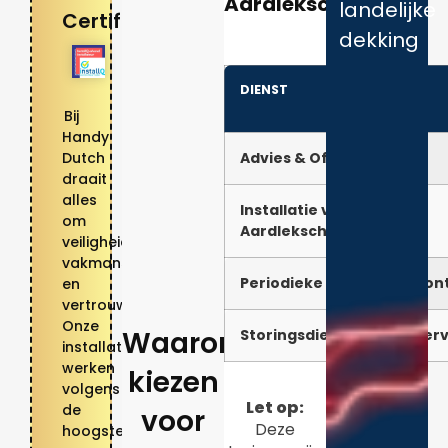
Aardlekschakelaar
landelijke
Certificaten
dekking
DIENST
Bij
Handy
Advies & Offerte
Dutch
draait
alles
Installatie van
om
Aardlekschakelaar
veiligheid,
vakmanschap
Periodieke Keuring en Con
en
vertrouwen.
Onze
Waarom
Storingsdienst / Spoedserv
installateurs
werken
kiezen
volgens
Let op:
de
voor
Deze
hoogste