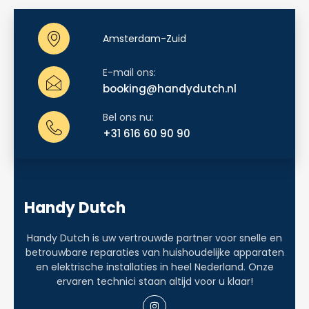
Na de analyse ontvang je van ons een
gedetailleerde en transparante offerte.
Amsterdam-Zuid
Deze bevat een overzicht van alle kosten,
inclusief de normale en spoedtarieven,
E-mail ons:
booking@handydutch.nl
zodat je precies weet waar je aan toe bent.
Ook geven we advies over de meest
Bel ons nu:
geschikte apparatuur en eventuele
+31 616 60 90 90
aanvullende werkzaamheden.
Planning en Voorbereiding
Handy Dutch
Zodra je akkoord gaat met de offerte,
plannen we de werkzaamheden in. Onze
Handy Dutch is uw vertrouwde partner voor snelle en
technici bereiden zich voor door de
betrouwbare reparaties van huishoudelijke apparaten
benodigde materialen en gereedschappen
en elektrische installaties in heel Nederland. Onze
ervaren technici staan altijd voor u klaar!
te verzamelen. Daarbij zorgen we dat alle
wettelijke voorschriften en