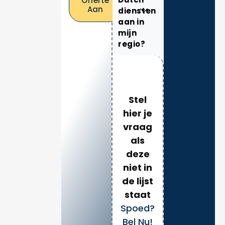
Offerte
Aan
diensten
aan in
mijn
regio?
Stel
hier je
vraag
als
deze
niet in
de lijst
staat
Spoed?
Bel Nu!