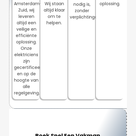
Amsterdam-
Wij staan
oplossing.
nodig is,
Zuid, wij
altijd klaar
zonder
leveren
om te
verplichtingen.
altijd een
helpen.
veilige en
efficiënte
oplossing.
Onze
elektriciens
zijn
gecertificeerd
en op de
hoogte van
alle
regelgeving.
Boek Snel Een Vakman