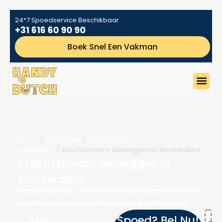
24*7 Spoedservice Beschikbaar
+31 616 60 90 90
Boek Snel Een Vakman
Home
/
Elektricien
/
Krachtstroom
aanleggen
/ Krachtstroom aanleggen in Amsterdam
Krachtstroom aanleggen in
Amsterdam
Handy Dutch: Uw betrouwbare partner voor
krachtstroominstallaties in Amsterdam
Spoed? Bel Nu!
24/7