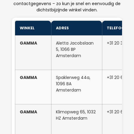
contactgegevens – zo kun je snel en eenvoudig de
dichtstbijzijnde winkel vinden.
WINKEL
ADRES
TELEFOONN
GAMMA
Aletta Jacobslaan
+31 20 346 0
5, 1066 BP
Amsterdam
GAMMA
Spaklerweg 44a,
+31 20 668 53
1096 BA
Amsterdam
GAMMA
Klimopweg 65, 1032
+31 20 637 3
HZ Amsterdam