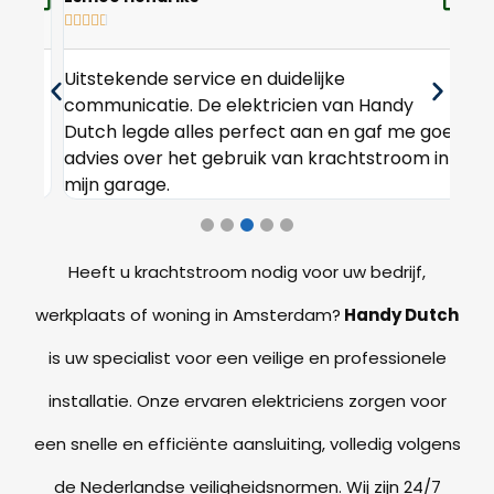








Uitstekende service en duidelijke
Bin
om
communicatie. De elektricien van Handy
stu
Dutch legde alles perfect aan en gaf me goed
Han
y
advies over het gebruik van krachtstroom in
tev
mijn garage.
Heeft u krachtstroom nodig voor uw bedrijf,
werkplaats of woning in Amsterdam?
Handy Dutch
is uw specialist voor een veilige en professionele
installatie. Onze ervaren elektriciens zorgen voor
een snelle en efficiënte aansluiting, volledig volgens
de Nederlandse veiligheidsnormen. Wij zijn 24/7