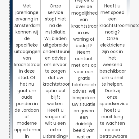
Met
Onze
Heeft u
over de
jarenlange
service
met spoed
mogelijkheden
ervaring in
stopt niet
een
van
Amsterdam
na de
krachtstroominsta
krachtstroom
kennen wij
installatie.
nodig?
in uw
de
Wij bieden
Onze
woning of
specifieke
uitgebreide
elektriciens
bedrijf?
uitdagingen
ondersteuning
zijn ook in
Neem
van
en advies
het
contact
krachtstroominstallaties
om ervoor
weekend
met ons op
in deze
te zorgen
beschikbaar
voor een
stad. Of
dat uw
om u snel
gratis
het nu
krachtstroominstallatie
te helpen.
telefonisch
gaat om
optimaal
Dankzij
advies. Wij
oude
blijft
onze
bespreken
panden in
werken.
spoedservice
uw situatie
de Jordaan
Heeft u
hoeft u
en geven
of
vragen of
nooit lang
een
moderne
wilt u een
te wachten
duidelijk
appartementen
extra
op een
beeld van
in
uitbreiding?
betrouwbare
wat er