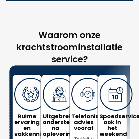
Waarom onze
krachtstroominstallatie
service?
Ruime
Uitgebreide
Telefonisch
Spoedservice
ervaring
ondersteuning
advies
ook in
en
na
vooraf
het
vakkennis
oplevering
weekend
Twijfelt u