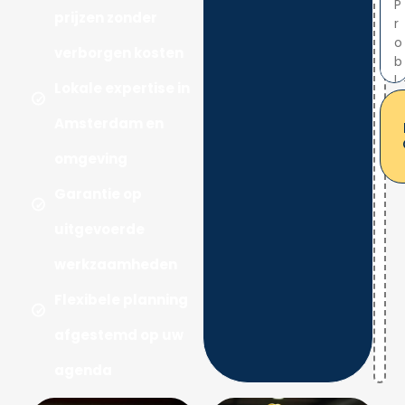
prijzen zonder
verborgen kosten
Lokale expertise in
Amsterdam en
omgeving
Garantie op
uitgevoerde
werkzaamheden
Flexibele planning
afgestemd op uw
agenda