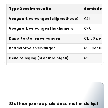
Type Gevelrenovatie
Gemiddelde 
Voegwerk vervangen (slijpmethode)
€35
Voegwerk vervangen (hakhamers)
€40
Kapotte stenen vervangen
€12,50 per st
Raamdorpels vervangen
€35 per uur
Gevelreiniging (stoomreinigen)
€5
Gevelreiniging (zandstralen)
€15
Gevelreiniging (chemisch reinigen)
€15
Gevel impregneren
€6,50 – €10
Gevel schilderen of kaleien
€20 – €40
Stel hier je vraag als deze niet in de lijst
Gevelbekleding (hout)
€75 – €150