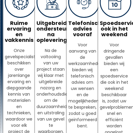
Ruime
Uitgebreide
Telefonisch
Spoedservi
ervaring
ondersteuning
advies
ook in het
en
na
vooraf
weekend
vakkennis
oplevering
Voor
Voor
Onze
Na de
aanvang van
dringende
gevelspecialisten
voltooiing
de
gevallen
beschikken
van uw
werkzaamheden
bieden wij
over
project staan
bieden wij
een
jarenlange
wij klaar met
telefonisch
spoedservice
ervaring en
uitgebreide
advies om
die ook in het
diepgaande
nazorg en
uw wensen
weekend
kennis van
onderhoudsdiensten
en de
beschikbaar
materialen
om de
mogelijkheden
is, zodat uw
en
duurzaamheid
te bespreken,
gevelprobleme
technieken,
en uitstraling
zodat u goed
snel en
waardoor we
van uw gevel
geïnformeerd
efficiënt
voor elk
te
bent.
worden
project de
waarborgen.
opgelost.