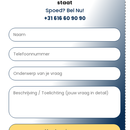
staat
Spoed? Bel Nu!
Gevelbekleding (steenstrips)
€150 – €200
+31 616 60 90 90
Gevel isoleren en bekleden
€100 – €250
Factoren die invloed hebben op de prijs
De uiteindelijke kosten van een gevelrenovatie
worden beïnvloed door verschillende factoren:
Type renovatie
: Sommige methoden, zoals
chemisch reinigen, zijn duurder dan bijvoorbeeld
stoomreinigen.
Materiaalkeuze
: De keuze voor bepaalde
materialen, zoals hout of steenstrips, kan de
prijs verhogen.
Oppervlakte
: Een groter te renoveren