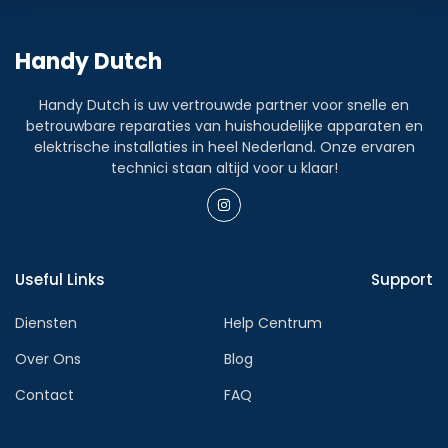
verrassingen te staan; alle kosten worden vooraf
met u besproken.
Handy Dutch
Persoonlijk advies
: We denken met u mee en
adviseren over de beste oplossingen binnen uw
Handy Dutch is uw vertrouwde partner voor snelle en
betrouwbare reparaties van huishoudelijke apparaten en
budget.
elektrische installaties in heel Nederland. Onze ervaren
technici staan altijd voor u klaar!
“Bij spoedstoring komen we zo snel
mogelijk langs, maar we houden je altijd
op de hoogte van de verwachte kosten.
Geen verrassingen achteraf.”
Useful Links
Support
– Hoofd planning Handy Dutch
Diensten
Help Centrum
Werkproces van
Gevelrenovatie
Over Ons
Blog
Contact
FAQ
Bij
Handy Dutch
hanteren we een
gestructureerd en efficiënt werkproces om