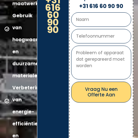
+31
maatwerkoplossingen
616
+31 616 60 90 90
60
Gebruik
90
90
van
hoogwaardige
en
duurzame
materialen
Verbetering
Vraag Nu een
Offerte Aan
van
energie-
efficiëntie
en