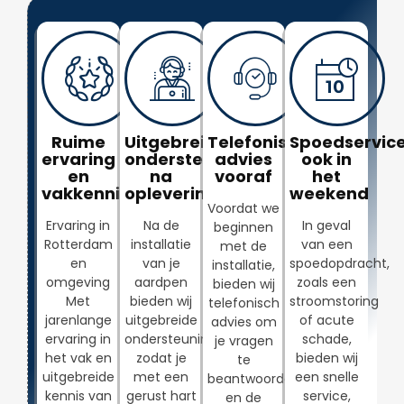
Ruime
Uitgebreide
Telefonisch
Spoedservice
ervaring
ondersteuning
advies
ook in
en
na
vooraf
het
vakkennis
oplevering
weekend
Voordat we
Ervaring in
Na de
In geval
beginnen
Rotterdam
installatie
van een
met de
en
van je
spoedopdracht,
installatie,
omgeving
aardpen
zoals een
bieden wij
Met
bieden wij
stroomstoring
telefonisch
jarenlange
uitgebreide
of acute
advies om
ervaring in
ondersteuning,
schade,
je vragen
het vak en
zodat je
bieden wij
te
uitgebreide
met een
een snelle
beantwoorden
kennis van
gerust hart
service,
en de