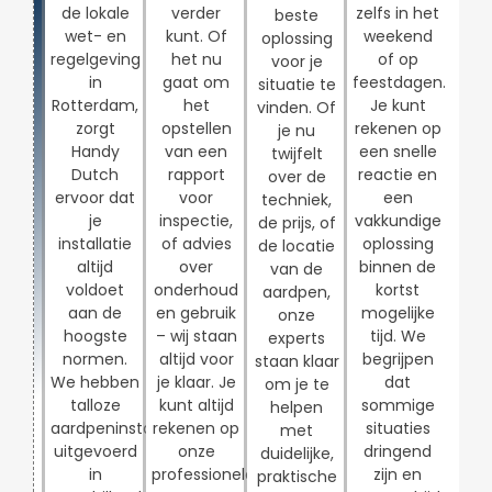
de lokale
verder
zelfs in het
beste
wet- en
kunt. Of
weekend
oplossing
regelgeving
het nu
of op
voor je
in
gaat om
feestdagen.
situatie te
Rotterdam,
het
Je kunt
vinden. Of
zorgt
opstellen
rekenen op
je nu
Handy
van een
een snelle
twijfelt
Dutch
rapport
reactie en
over de
ervoor dat
voor
een
techniek,
je
inspectie,
vakkundige
de prijs, of
installatie
of advies
oplossing
de locatie
altijd
over
binnen de
van de
voldoet
onderhoud
kortst
aardpen,
aan de
en gebruik
mogelijke
onze
hoogste
– wij staan
tijd. We
experts
normen.
altijd voor
begrijpen
staan klaar
We hebben
je klaar. Je
dat
om je te
talloze
kunt altijd
sommige
helpen
aardpeninstallaties
rekenen op
situaties
met
uitgevoerd
onze
dringend
duidelijke,
in
professionele
zijn en
praktische