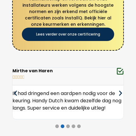
installateurs werken volgens de hoogste
normen en zijn erkend met officiële
certificaten zoals InstallQ. Bekijk hier al
onze keurmerken en erkenningen.
Lees verder over onze certificering
Yara Vos
Mat








e
Zeer tevreden over de snelheid. In Kralingen is
De 
nog
het niet altijd makkelijk, maar zij wisten precies
wer
wat ze deden.
kre