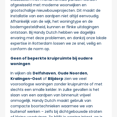
afgewisseld met moderne woonwijken en
grootschalige nieuwbouwprojecten. Dit maakt de
installatie van een aardpen niet altijd eenvoudig.
Afhankelijk van de wijk, het woningtype en de
bodemgesteldheid, kunnen er flinke uitdagingen
ontstaan. Bij Handy Dutch hebben we dagelijks
ervaring met deze problemen, en dankzij onze lokale
expertise in Rotterdam lossen we ze snel, veilig en
conform de norm op.
Geen of beperkte kruipruimte bij oudere
woningen
In wijken als
Delfshaven
,
Oude Noorden
,
Kralingen-Oost
of
Blijdorp
zien we veel
vooroorlogse woningen zonder kruipruimte of met
slechts een smalle kelder. In zulke gevallen is het
slaan van een aardpen van binnenuit vrijwel
onmogelijk. Handy Dutch maakt gebruik van
compacte boortechnieken waarmee we van
buitenaf werken – zelfs bij dichtgebouwde straten
of kleine voortuinen. Zo blijft je woning intact, en is