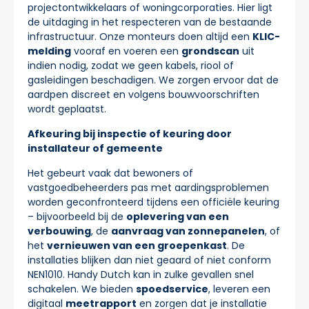
projectontwikkelaars of woningcorporaties. Hier ligt
de uitdaging in het respecteren van de bestaande
infrastructuur. Onze monteurs doen altijd een
KLIC-
melding
vooraf en voeren een
grondscan
uit
indien nodig, zodat we geen kabels, riool of
gasleidingen beschadigen. We zorgen ervoor dat de
aardpen discreet en volgens bouwvoorschriften
wordt geplaatst.
Afkeuring bij inspectie of keuring door
installateur of gemeente
Het gebeurt vaak dat bewoners of
vastgoedbeheerders pas met aardingsproblemen
worden geconfronteerd tijdens een officiële keuring
– bijvoorbeeld bij de
oplevering van een
verbouwing
, de
aanvraag van zonnepanelen
, of
het
vernieuwen van een groepenkast
. De
installaties blijken dan niet geaard of niet conform
NEN1010. Handy Dutch kan in zulke gevallen snel
schakelen. We bieden
spoedservice
, leveren een
digitaal
meetrapport
en zorgen dat je installatie