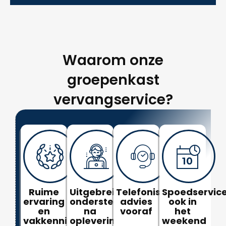
Waarom onze
groepenkast
vervangservice?
Ruime
Uitgebreide
Telefonisch
Spoedservice
ervaring
ondersteuning
advies
ook in
en
na
vooraf
het
vakkennis
oplevering
weekend