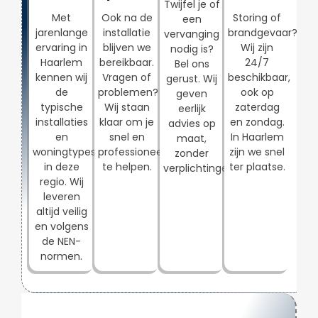
Twijfel je of
Met
Ook na de
Storing of
een
jarenlange
installatie
brandgevaar?
vervanging
ervaring in
blijven we
Wij zijn
nodig is?
Haarlem
bereikbaar.
24/7
Bel ons
kennen wij
Vragen of
beschikbaar,
gerust. Wij
de
problemen?
ook op
geven
typische
Wij staan
zaterdag
eerlijk
installaties
klaar om je
en zondag.
advies op
en
snel en
In Haarlem
maat,
woningtypes
professioneel
zijn we snel
zonder
in deze
te helpen.
ter plaatse.
verplichtingen.
regio. Wij
leveren
altijd veilig
en volgens
de NEN-
normen.