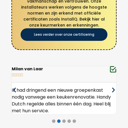
vakmanschap en vertrouwen. Onze
installateurs werken volgens de hoogste
normen en zijn erkend met officiële
certificaten zoals InstallQ. Bekijk hier al
onze keurmerken en erkenningen.
Lees verder over onze certificering
Indy van der Wal
Nao








Goede communicatie, duidelijk offerte, en
Ik 
dy
keurig op tijd. De elektricien legde alles goed
van
ij
uit en werkte veilig. Aanrader voor Haarlem!
heb
nog