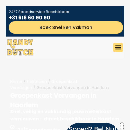
24*7 Spoedservice Beschikbaar
+31 616 60 90 90
Boek Snel Een Vakman
Home
/
Elektricien
/
Groepenkast
Vervangen
/ Groepenkast Vervangen in Haarlem
Groepenkast Vervangen in
Haarlem
Snel, veilig en vakkundig jouw meterkast
vernieuwen – direct beschikbaar in Haarlem
Spoed? Bel Nu!
24/7 spoedservice