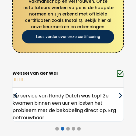
vakmanschap en vertrouwen. Onze
installateurs werken volgens de hoogste
normen en zijn erkend met officiële
certificaten zoals InstallQ. Bekijk hier al
onze keurmerken en erkenningen.
Lees verder over onze certificering
Lennart Vos
Livi








Fijn dat er een 24/7 spoedservice is in Den
Goe
Haag. Handy Dutch was snel ter plaatse en
elek
g
werkte netjes. Ik ben zeer tevreden.
dan