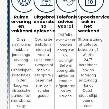
Ruime
Uitgebreide
Telefonisch
Spoedservice
ervaring
ondersteuning
advies
ook in
en
na
vooraf
het
vakkennis
oplevering
weekend
Twijfelt u
Onze
Ook na de
Stroomstoring
over wat er
elektriciens
installatie
of defecte
precies
hebben
staan wij
bekabeling?
nodig is in
jarenlange
voor u
Wij zijn
uw
ervaring
klaar. Heeft
24/7
woning?
met
u vragen of
bereikbaar,
Bel ons
uiteenlopende
merkt u
ook op
voor gratis
installaties
iets op? Wij
zaterdag
advies op
in Den
lossen het
en zondag.
maat –
Haag, van
snel op –
Handy
afgestemd
historische
zonder
Dutch
op uw
panden tot
gedoe.
staat altijd
situatie.
nieuwbouw.
voor u
U krijgt
klaar.