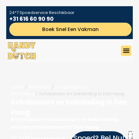
24*7 Spoedservice Beschikbaar
+31 616 60 90 90
Boek Snel Een Vakman
Home
/
Elektricien
/
Schakelaars en
bekabeling
/ Schakelaars en bekabeling in Den Haag
Schakelaars en bekabeling in Den
Haag
Betrouwbare schakelaars en bekabeling,
snel en professioneel in Den Haag
Spoed? Bel Nu!
24/7 spoedservice