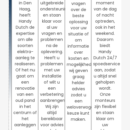
in Den
uitgebreide
moment
vragen
Haag,
ondersteuning
van de dag
over de
heeft
en staan
of nacht
beste
Handy
klaar voor
optreden,
oplossing
Dutch de
al uw
ook in het
voor uw
expertise
vragen en
weekend.
situatie of
om alle
problemen
Daarom
om
soorten
na de
biedt
informatie
elektra-
oplevering.
Handy
over
aanleg te
Heeft u
Dutch 24/7
kosten en
realiseren.
problemen
spoedservice
mogelijkheden,
Of het nu
met uw
aan, zodat
wij geven
gaat om
installatie
u altijd snel
graag
een
of wilt u
geholpen
helder
renovatie
een
wordt.
advies
van een
verbetering
Onze
zodat u
oud pand
aanbrengen?
monteurs
een
in het
Wij zijn
zijn flexibel
weloverwogen
centrum of
altijd
en staan
keuze kunt
het
bereikbaar
klaar om
maken.
aanleggen
voor advies
uw