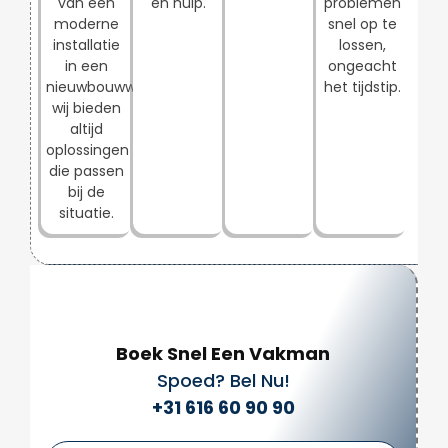
van een
en hulp.
problemen
moderne
snel op te
installatie
lossen,
in een
ongeacht
nieuwbouwwijk,
het tijdstip.
wij bieden
altijd
oplossingen
die passen
bij de
situatie.
Boek Snel Een Vakman
Spoed? Bel Nu!
+31 616 60 90 90