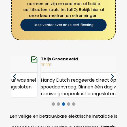
normen en zijn erkend met officiële
certificaten zoals InstallQ. Bekijk hier al
onze keurmerken en erkenningen.
Lees verder over onze certificering
Thijs Groeneveld
Fen








nel
Handy Dutch reageerde direct op mijn
Hee
n.
spoedaanvraag. Binnen één dag was mijn
en 
nieuwe groepenkast aangesloten.
in 
Een veilige en betrouwbare elektrische installatie is