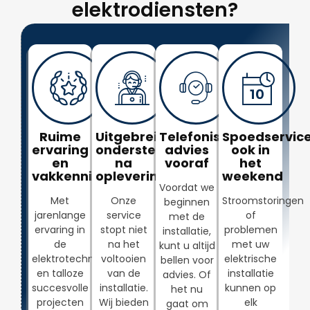
elektrodiensten?
Ruime
Uitgebreide
Telefonisch
Spoedservice
ervaring
ondersteuning
advies
ook in
en
na
vooraf
het
vakkennis
oplevering
weekend
Voordat we
Met
Onze
Stroomstoringen
beginnen
jarenlange
service
of
met de
ervaring in
stopt niet
problemen
installatie,
de
na het
met uw
kunt u altijd
elektrotechniek
voltooien
elektrische
bellen voor
en talloze
van de
installatie
advies. Of
succesvolle
installatie.
kunnen op
het nu
projecten
Wij bieden
elk
gaat om