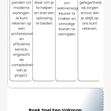
panden tot
klaar om je
gelegenheid,
om
moderne
te helpen
wij zorgen
weloverwogen
woningen.
en snel een
ervoor dat
keuzes te
Je kunt
oplossing
je altijd op
maken en
rekenen op
te bieden.
ons kunt
onnodige
een
rekenen.
kosten te
professionele
vermijden.
en
efficiënte
service,
ongeacht
de
complexiteit
van je
project.
Boek Snel Een Vakman