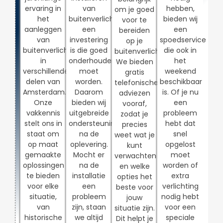
ervaring in
van
hebben,
om je goed
het
buitenverlichting
bieden wij
voor te
aanleggen
een
een
bereiden
van
investering
spoedservice
op je
buitenverlichting
is die goed
die ook in
buitenverlichtingsproject.
in
onderhouden
het
We bieden
verschillende
moet
weekend
gratis
delen van
worden.
beschikbaar
telefonische
Amsterdam.
Daarom
is. Of je nu
adviezen
Onze
bieden wij
een
vooraf,
vakkennis
uitgebreide
probleem
zodat je
stelt ons in
ondersteuning
hebt dat
precies
staat om
na de
snel
weet wat je
op maat
oplevering.
opgelost
kunt
gemaakte
Mocht er
moet
verwachten
oplossingen
na de
worden of
en welke
te bieden
installatie
extra
opties het
voor elke
een
verlichting
beste voor
situatie,
probleem
nodig hebt
jouw
van
zijn, staan
voor een
situatie zijn.
historische
we altijd
speciale
Dit helpt je