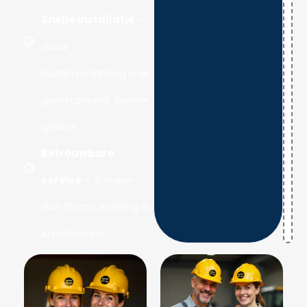
Snelle installatie
–
Jouw
buitenverlichting snel
geïnstalleerd, zonder
gedoe.
Betrouwbare
service
– Al meer
dan 10 jaar ervaring in
Amsterdam.