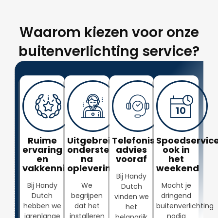
Waarom kiezen voor onze
buitenverlichting service?
Ruime
Uitgebreide
Telefonisch
Spoedservice
ervaring
ondersteuning
advies
ook in
en
na
vooraf
het
vakkennis
oplevering
weekend
Bij Handy
Bij Handy
We
Mocht je
Dutch
Dutch
begrijpen
dringend
vinden we
hebben we
dat het
buitenverlichting
het
jarenlange
installeren
nodig
belangrijk